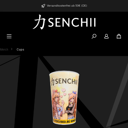
alt springen
Versandkostenfrei ab 50€ (DE)
Merch
Cups
Bildergalerie überspringen