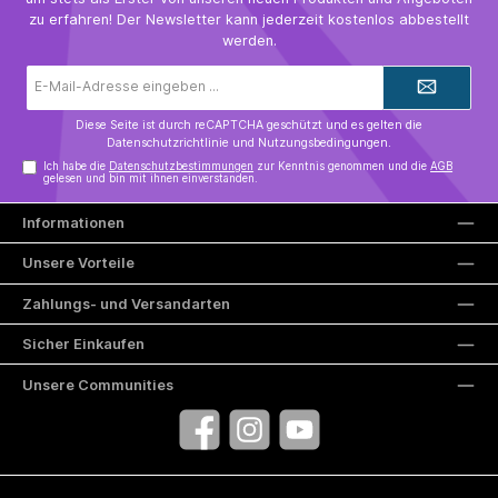
Verzehr verschiedener Grüntee-Präparate am selben Tag
zu erfahren! Der Newsletter kann jederzeit kostenlos abbestellt
nicht empfohlen. Kein Ersatz für eine ausgewogene und
werden.
abwechslungsreiche Ernährung sowie eine allgemein
gesunde Lebensweise. Außerhalb der Reichweite von
kleinen Kindern sowie kühl und trocken bei
E-
Zimmertemperatur lagern. Vor direkter Wärme und
Mail-
Lichteinstrahlung schützen. Ungeöffnet mindestens
Adresse*
haltbar bis Ende: siehe Dosenboden. Nach dem Öffnen
Diese Seite ist durch reCAPTCHA geschützt und es gelten die
rasch aufbrauchen. Die tägliche Verzehrmenge von 8 g
Datenschutzrichtlinie
und
Nutzungsbedingungen
.
sowie eine Tagesdosis von 800 mg Epigallocatechingallat
Ich habe die
Datenschutzbestimmungen
zur Kenntnis genommen und die
AGB
darf nicht überschritten werden.Hergestellt und vertrieben
gelesen und bin mit ihnen einverstanden.
durch:SENCHIIDiana SeibelFröbelstr. 661137
Schöneckinfo@senchii.com
Informationen
Unsere Vorteile
Zahlungs- und Versandarten
Sicher Einkaufen
Unsere Communities
Facebook
Instagram
YouTube