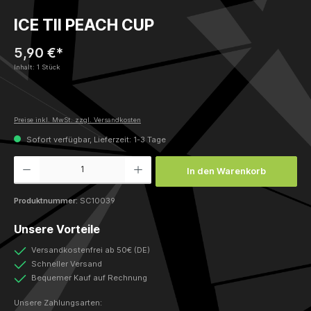
ICE TII PEACH CUP
5,90 €*
Inhalt:
1 Stück
Preise inkl. MwSt. zzgl. Versandkosten
Sofort verfügbar, Lieferzeit: 1-3 Tage
Produkt Anzahl: Gib den gewünschten Wert ein oder benutze die Schaltflächen um die Anzah
In den Warenkorb
Produktnummer:
SC10039
Unsere Vorteile
Versandkostenfrei ab 50€ (DE)
Schneller Versand
Bequemer Kauf auf Rechnung
Unsere Zahlungsarten: