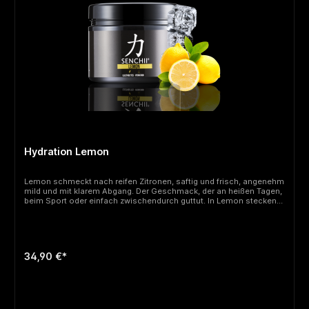
Hydration Lemon
Lemon schmeckt nach reifen Zitronen, saftig und frisch, angenehm
mild und mit klarem Abgang. Der Geschmack, der an heißen Tagen,
beim Sport oder einfach zwischendurch guttut. In Lemon stecken
Elektrolyte (Magnesium, Kalium, Calcium, Natrium, Chlorid, Zink)
sowie Vitamin C und die Vitamine B1, B2 und B6. Koffeinfrei und
vegan. Ob eisgekühlt oder ganz entspannt zwischendurch: Lemon
ist für alle, die es frisch und zitronig mögen und ihren Flüssigkeits-
und Mineralstoffhaushalt im Blick
34,90 €*
behalten. Nahrungsergänzungsmittel mit Vitaminen, Mineralstoffen
und Zitrone-Geschmack. Mit Zucker und Süßungsmitteln.Zutaten:
Maltodextrin, Säuerungsmittel (Citronensäure, Äpfelsäure),
Kaliumcitrat, Calciumcitrat, Trinatriumcitrat, Dextrose, Fruktose,
natürliches Aroma, Trimagnesiumdicitrat, Kaliumchlorid,
Speisesalz, Süßungsmittel (Steviolglycoside aus Stevia,