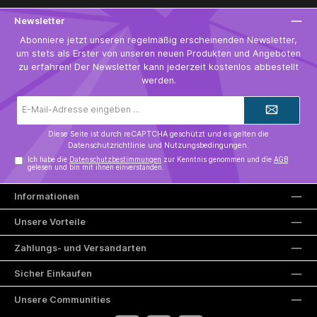
wenn am selben Tag andere Erzeugnisse mit grünem Tee
konsumiert werden. Kein Ersatz für eine ausgewogene und
Newsletter
abwechslungsreiche Ernährung sowie eine gesunde Lebensweise.
Außerhalb der Reichweite von kleinen Kindern sowie kühl und
Abonniere jetzt unseren regelmäßig erscheinenden Newsletter,
trocken bei Zimmertemperatur lagern. Vor direkter Wärme und
um stets als Erster von unseren neuen Produkten und Angeboten
Lichteinstrahlung schützen. Ungeöffnet mindestens haltbar bis
Ende: siehe Dosenboden. Nach dem Öffnen rasch
zu erfahren! Der Newsletter kann jederzeit kostenlos abbestellt
aufbrauchen.Hergestellt und vertrieben durch:SENCHIIDiana
werden.
SeibelFröbelstr. 661137 Schöneckinfo@senchii.com
E-
Mail-
Adresse*
Diese Seite ist durch reCAPTCHA geschützt und es gelten die
Datenschutzrichtlinie
und
Nutzungsbedingungen
.
Ich habe die
Datenschutzbestimmungen
zur Kenntnis genommen und die
AGB
gelesen und bin mit ihnen einverstanden.
Informationen
Unsere Vorteile
Zahlungs- und Versandarten
Sicher Einkaufen
Unsere Communities