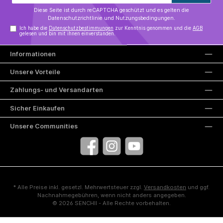
Adresse*
Diese Seite ist durch reCAPTCHA geschützt und es gelten die
Datenschutzrichtlinie
und
Nutzungsbedingungen
.
Ich habe die
Datenschutzbestimmungen
zur Kenntnis genommen und die
AGB
gelesen und bin mit ihnen einverstanden.
Informationen
Unsere Vorteile
Zahlungs- und Versandarten
Sicher Einkaufen
Unsere Communities
Facebook
Instagram
YouTube
* Alle Preise inkl. gesetzl. Mehrwertsteuer zzgl.
Versandkosten
und ggf.
Nachnahmegebühren, wenn nicht anders angegeben.
© 2026 SENCHII - Alle Rechte vorbehalten.