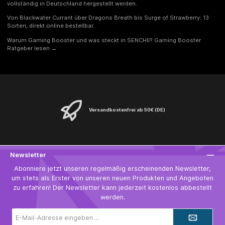
vollständig in Deutschland hergestellt werden.
wenn am selben Tag andere Erzeugnisse mit grünem Tee
konsumiert werden. Kein Ersatz für eine ausgewogene und
Von Blackwater Currant über Dragons Breath bis Surge of Strawberry: 13
abwechslungsreiche Ernährung sowie eine gesunde Lebensweise.
Außerhalb der Reichweite von kleinen Kindern sowie kühl und
Sorten, direkt online bestellbar.
trocken bei Zimmertemperatur lagern. Vor direkter Wärme und
Lichteinstrahlung schützen. Ungeöffnet mindestens haltbar bis
Warum Gaming Booster und was steckt in SENCHII?
Gaming Booster
Ende: siehe Dosenboden. Nach dem Öffnen rasch
Ratgeber lesen →
aufbrauchen.Hergestellt und vertrieben durch:SENCHIIDiana
SeibelFröbelstr. 661137 Schöneckinfo@senchii.com
Versandkostenfrei ab 50€ (DE)
Newsletter
Abonniere jetzt unseren regelmäßig erscheinenden Newsletter,
um stets als Erster von unseren neuen Produkten und Angeboten
zu erfahren! Der Newsletter kann jederzeit kostenlos abbestellt
werden.
E-
Mail-