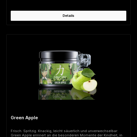
Inhaltsstoffe erfahren?Erhöhter Koffeingehalt. Für Kinder und
schwangere oder stillende Frauen nicht empfohlen (40 mg/100
ml). Auch für Heranwachsende nicht empfohlen. Eine Portion (8 g)
auf 500 ml enthält 200 mg Koffein.Produktlabel | Download
Details
Green Apple
Frisch. Spritzig. Knackig, leicht säuerlich und unverwechselbar:
Green Apple erinnert an die besonderen Momente der Kindheit, in