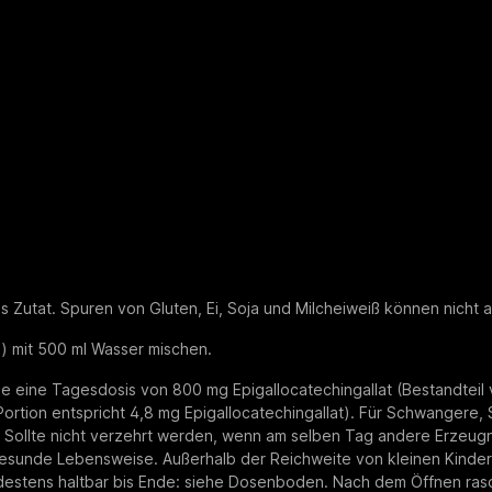
ls Zutat. Spuren von Gluten, Ei, Soja und Milcheiweiß können nich
g) mit 500 ml Wasser mischen.
eine Tagesdosis von 800 mg Epigallocatechingallat (Bestandteil vo
ortion entspricht 4,8 mg Epigallocatechingallat). Für Schwangere,
Sollte nicht verzehrt werden, wenn am selben Tag andere Erzeugni
unde Lebensweise. Außerhalb der Reichweite von kleinen Kindern 
ndestens haltbar bis Ende: siehe Dosenboden. Nach dem Öffnen ras