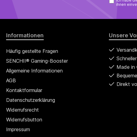
Ich habe d
Wasser mischen.Hinweise: Die empfohlene tägliche
ihnen einve
Verzehrmenge (8 g) darf nicht überschritten werden.
Enthält Koffein (200 mg pro Portion) und Grüntee-
Extrakte (40 mg pro Portion entspricht 4,8 mg
Epigallocatechingallat). Für Schwangere, Stillende,
Kinder, Jugendliche und Heranwachsende nicht
empfohlen. Vom Verzehr auf nüchternen Magen wird
Informationen
Unsere Vor
abgeraten. Zusätzlich wird der Verzehr verschiedener
Grüntee-Präparate am selben Tag nicht empfohlen.
Versandk
Häufig gestellte Fragen
Kein Ersatz für eine ausgewogene und
abwechslungsreiche Ernährung sowie eine allgemein
Schnelle
SENCHII® Gaming-Booster
gesunde Lebensweise. Außerhalb der Reichweite von
Made in
kleinen Kindern sowie kühl und trocken bei
Allgemeine Informationen
Zimmertemperatur lagern. Vor direkter Wärme und
Bequeme
Lichteinstrahlung schützen. Ungeöffnet mindestens
AGB
Direkt vo
haltbar bis Ende: siehe Dosenboden. Nach dem
Öffnen rasch aufbrauchen. Die tägliche Verzehrmenge
Kontaktformular
von 8 g sowie eine Tagesdosis von 800 mg
Datenschutzerklärung
Epigallocatechingallat darf nicht überschritten
werden.Hergestellt und vertrieben
Widerrufsrecht
durch:SENCHIIDiana SeibelFröbelstr. 661137
Schöneckinfo@senchii.com
Widerrufsbutton
Impressum