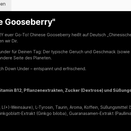
gen
e Gooseberry"
 euer Go-To! Chinese Gooseberry heißt auf Deutsch „Chinesische 
n wir Dir.
under für Deinen Tag: Der typische Geruch und Geschmack (sowie d
andere Seite des Planeten.
h Down Under – entspannt und erfrischend.
itamin B12, Pflanzenextrakten, Zucker (Dextrose) und Süßungs
L(+)-Weinsäure), L-Tyrosin, Taurin, Aroma, Koffein, Süßungsmittel (
, Ginkgoblatt-Extrakt (Ginkgo biloba), Guaranasamen-Extrakt (Paullini