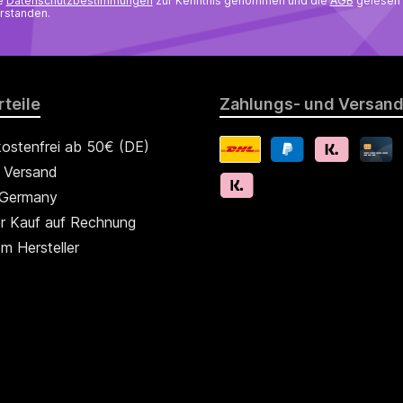
ie
Datenschutzbestimmungen
zur Kenntnis genommen und die
AGB
gelesen 
rstanden.
teile
Zahlungs- und Versand
ostenfrei ab 50€ (DE)
r Versand
 Germany
r Kauf auf Rechnung
m Hersteller