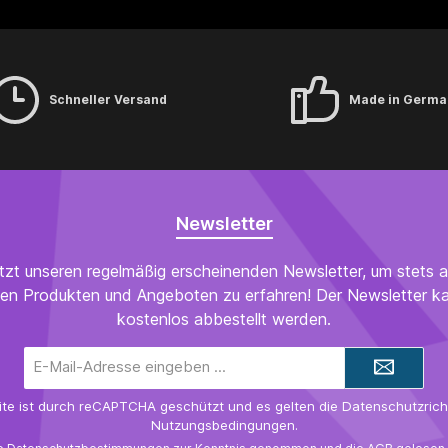
Kinder und schwangere oder stillende Frauen nicht
empfohlen (40 mg/100 ml). Auch für Heranwachsende
nicht empfohlen. Eine Portion (8 g) auf 500 ml enthält
200 mg Koffein.Produktlabel | Download
Schneller Versand
Made in Germa
Newsletter
tzt unseren regelmäßig erscheinenden Newsletter, um stets a
en Produkten und Angeboten zu erfahren! Der Newsletter ka
kostenlos abbestellt werden.
E-
Mail-
Adresse*
ite ist durch reCAPTCHA geschützt und es gelten die
Datenschutzricht
Nutzungsbedingungen
.