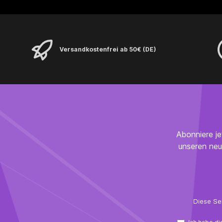
Dir die eisige Frische, klar und erfrischend im
Geschmack!Du hast Dich für einen veganen Lifestyle
entschieden? Mit unserem SENCHII sind Dir keine
Grenzen gesetzt: Denn wir setzen auf vegane
Inhaltsstoffe, damit Du Deinem Weg folgen
kannst. Nahrungsergänzungsmittel mit Vitamin B12, L-
Versandkostenfrei ab 50€ (DE)
Tyrosin, Taurin, Cholin und Koffein. Mit Zucker
(Dextrose) und Süßungsmitteln.Zutaten: Dextrose,
Säuerungsmittel (Citronensäure, Äpfelsäure, L(+)-
Weinsäure), L-Tyrosin, Taurin, Aroma, Koffein,
Süßungsmittel (Sucralose, Acesulfam K), Grüntee-
Extrakt (Camellia sinensis), Trennmittel (Siliciumdioxid),
Cholin, Guaranasamen-Extrakt (Paullinia cupana K.),
Ginkgoblatt-Extrakt (Ginkgo Biloba L.), Farbstoff (E
131), Vitamin B12.Was ist enthalten (je Portion 8
Abonniere je
g):Inhaltsstoffje Portion% NRV*Vitamin B122,5 µg100
%Cholin30,1 mg–L-Tyrosin1000 mg–Taurin500 mg–
unseren neu
Koffein200 mg–Grüntee-Extrakt40,0 mg–davon
Epigallocatechingallat4,8 mg–Guaranasamen-
Extrakt10,0 mg–Ginkgoblatt-Extrakt10,0 mg–* NRV =
Nährstoffbezugswert.Allergene: Enthält keine
kennzeichnungspflichtigen Allergene als Zutat. Spuren
von Gluten, Ei, Soja und Milcheiweiß können nicht
Diese Se
ausgeschlossen werden.Verzehrempfehlung: Bis zu
zwei glatt gestrichene Scoops (8 g) mit 500 ml