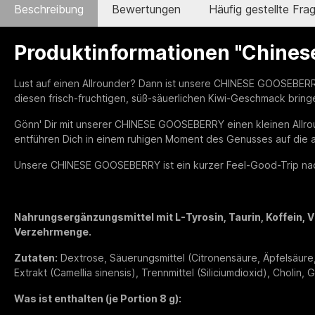
Beschreibung
Bewertungen
Häufig gestellte Fra
Produktinformationen "Chines
Lust auf einen Allrounder? Dann ist unsere CHINESE GOOSEBERRY
diesen frisch-fruchtigen, süß-säuerlichen Kiwi-Geschmack bringe
Gönn' Dir mit unserer CHINESE GOOSEBERRY einen kleinen Allro
entführen Dich in einem ruhigen Moment des Genusses auf die 
Unsere CHINESE GOOSEBERRY ist ein kurzer Feel-Good-Trip nac
Nahrungsergänzungsmittel mit L-Tyrosin, Taurin, Koffein, V
Verzehrmenge.
Zutaten:
Dextrose, Säuerungsmittel (Citronensäure, Äpfelsäure, 
Extrakt (Camellia sinensis), Trennmittel (Siliciumdioxid), Cholin
Was ist enthalten (je Portion 8 g):