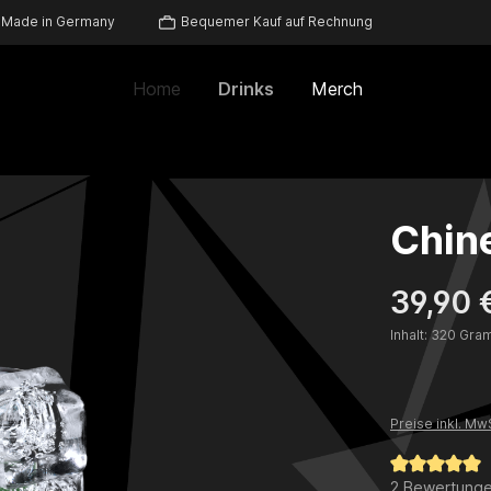
Made in Germany
Bequemer Kauf auf Rechnung
Home
Drinks
Merch
Chin
39,90 
Inhalt:
320 Gra
Preise inkl. Mw
Durchschnittl
2 Bewertung