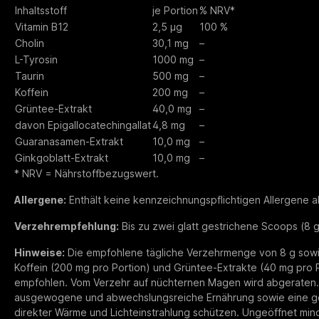
Inhaltsstoff
je Portion
% NRV*
Vitamin B12
2,5 µg
100 %
Cholin
30,1 mg
–
L-Tyrosin
1000 mg
–
Taurin
500 mg
–
Koffein
200 mg
–
Grüntee-Extrakt
40,0 mg
–
davon Epigallocatechingallat
4,8 mg
–
Guaranasamen-Extrakt
10,0 mg
–
Ginkgoblatt-Extrakt
10,0 mg
–
* NRV = Nährstoffbezugswert.
Allergene:
Enthält keine kennzeichnungspflichtigen Allergene a
Verzehrempfehlung:
Bis zu zwei glatt gestrichene Scoops (8 
Hinweise:
Die empfohlene tägliche Verzehrmenge von 8 g sowie 
Koffein (200 mg pro Portion) und Grüntee-Extrakte (40 mg pro P
empfohlen. Vom Verzehr auf nüchternen Magen wird abgeraten. 
ausgewogene und abwechslungsreiche Ernährung sowie eine ges
direkter Wärme und Lichteinstrahlung schützen. Ungeöffnet mi