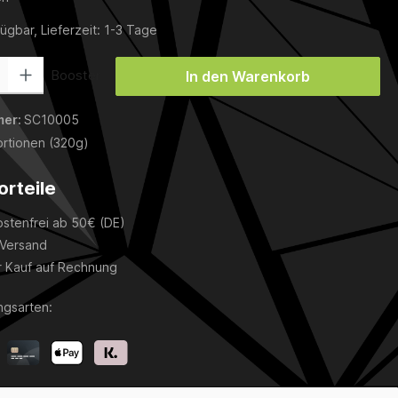
ügbar, Lieferzeit: 1-3 Tage
 Gib den gewünschten Wert ein oder benutze die Schaltflächen um die Anza
Booster
In den Warenkorb
mer:
SC10005
rtionen (320g)
orteile
stenfrei ab 50€ (DE)
 Versand
 Kauf auf Rechnung
ngsarten: