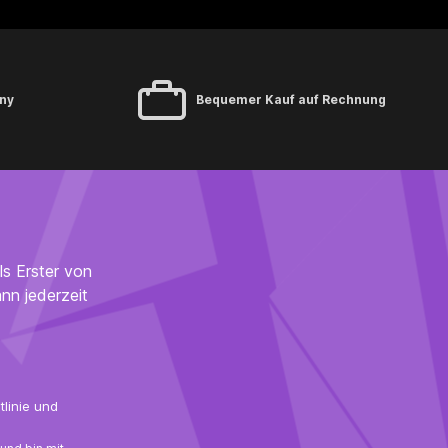
vertrieben durch:Diana Seibel/ SENCHII Fröbelstr.
661137 SchöneckKontakt: info@senchii.com
ny
Bequemer Kauf auf Rechnung
ls Erster von
nn jederzeit
linie
und