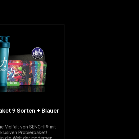
aket 9 Sorten + Blauer
e Vielfalt von SENCHII® mit
klusiven Probierpaket!
 in die Welt der modernen