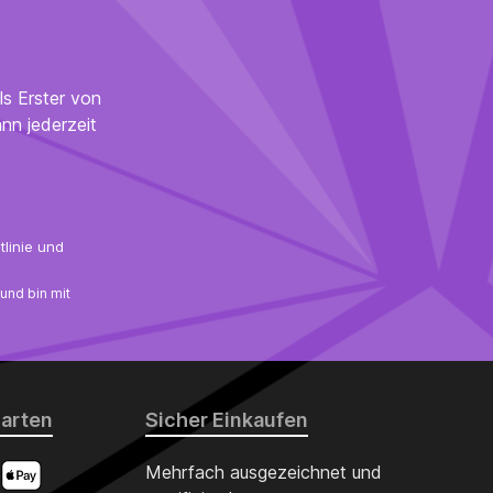
ls Erster von
nn jederzeit
linie
und
und bin mit
arten
Sicher Einkaufen
Mehrfach ausgezeichnet und