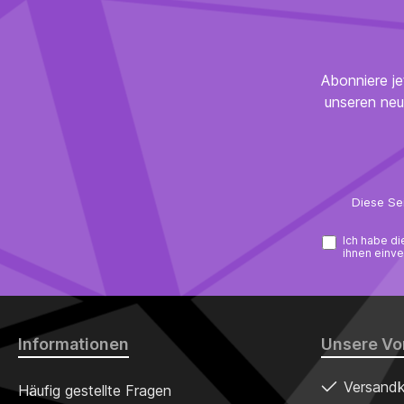
Abonniere je
unseren neu
Diese Se
Ich habe d
ihnen einve
Informationen
Unsere Vor
Versandk
Häufig gestellte Fragen