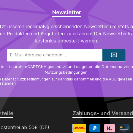
Newsletter
tzt unseren regelmäßig erscheinenden Newsletter, um stets a
en Produkten und Angeboten zu erfahren! Der Newsletter ka
kostenlos abbestellt werden.
E-
Mail-
Adresse*
ite ist durch reCAPTCHA geschützt und es gelten die
Datenschutzricht
Nutzungsbedingungen
.
ie
Datenschutzbestimmungen
zur Kenntnis genommen und die
AGB
gelesen 
rstanden.
teile
Zahlungs- und Versand
ostenfrei ab 50€ (DE)